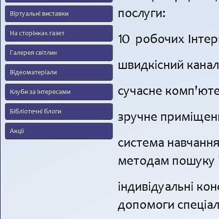
послуги:
Віртуальні виставки
На сторінках газет
10 робочих Інтер
Галерея світлин
швидкісний канал 
Відеоматеріали
сучасне комп'ют
Клуби за інтересами
Бібліотечні блоги
зручне приміщен
Акції
система навчання 
методам пошуку 
індивідуальні кон
допомоги спеціалі