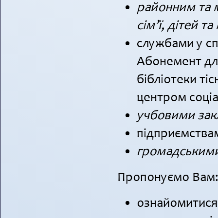
районним та 
сім’ї, дітей та
службами у сп
Абонемент дл
бібліотеки ті
центром соціа
учбовими зак
підприємствам
громадськими
Пропонуємо Вам
ознайомитися