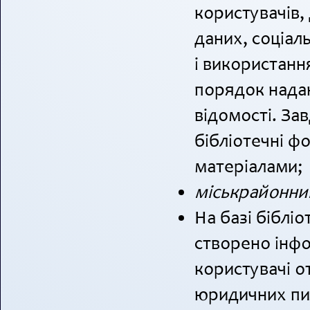
користувачів,
даних, соціал
і використанн
порядок надан
відомості. За
бібліотечні 
матеріалами;
міськрайонни
На базі бібліо
створено інфо
користувачі о
юридичних пи