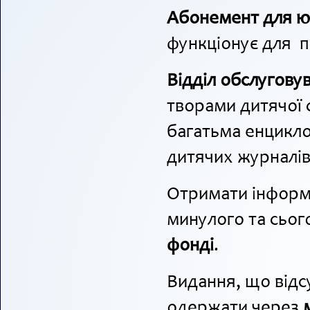
Абонемент для юн
функціонує для по
Відділ обслугову
творами дитячої с
багатьма енцикл
дитячих журналів 
Отримати інформа
минулого та сьо
фонді
.
Видання, що відс
одержати через