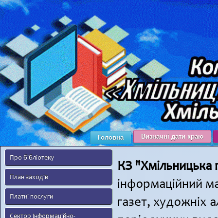
Визначні дати краю
Головна
Про бібліотеку
КЗ "Хмільницька 
План заходів
інформаційний мас
Платні послуги
газет, художніх 
Сектор інформаційно-