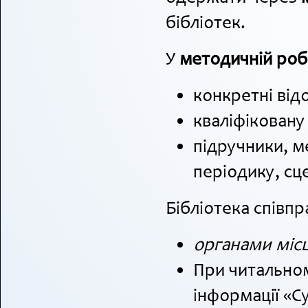
бібліотек.
У
методичній роб
конкретні від
кваліфіковану
підручники, м
періодику, сце
Бібліотека співп
органами місц
При читальном
інформації «Су