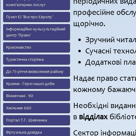
періодичних вида
комп`ютерних послуг
професійне обслу
Пункт ЄІ `Все про Європу`
щорічно.
Інформаційно-кульсультаційний
центр `Право`
Зручний читал
Краєзнавство
Сучасні технол
Туристична сторінка
Додаткові пла
До 75-річчя визволення району
Надає право стат
Краяни - Герої нашої доби
кожному бажаючо
Вінниччині - 90
Необхідні видан
Хмільник 660
в
відділах
бібліот
Портал Т.Г. Шевченка
Сектор інформаці
Віртуальна довідка