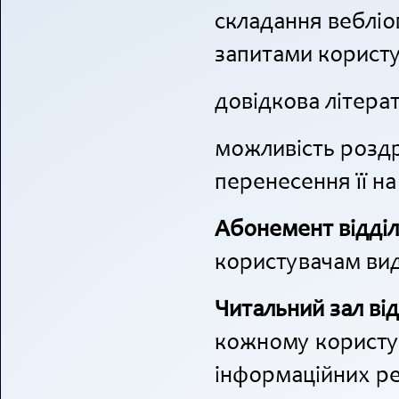
складання вебліо
запитами користу
довідкова літера
можливість роздр
перенесення її на 
Абонемент відділ
користувачам вид
Читальний зал ві
кожному користув
інформаційних ре